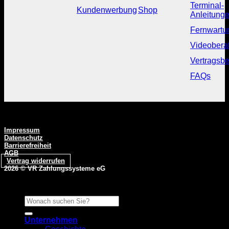
Terminal-
Kundenwerbung
Shop
Anleitung
Fernwartu
Videobera
Vertragsbe
FAQs
Impressum
Datenschutz
Barrierefreiheit
AGB
Vertrag widerrufen
2026 ©
VR Zahlungssysteme eG
Unternehmen