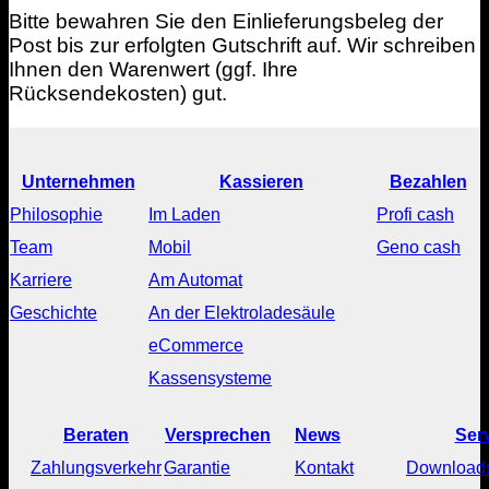
Bitte bewahren Sie den Einlieferungsbeleg der
Post bis zur erfolgten Gutschrift auf. Wir schreiben
Ihnen den Warenwert (ggf. Ihre
Rücksendekosten) gut.
Unternehmen
Kassieren
Bezahlen
Philosophie
Im Laden
Profi cash
Team
Mobil
Geno cash
Karriere
Am Automat
Geschichte
An der Elektroladesäule
eCommerce
Kassensysteme
Beraten
Versprechen
News
Ser
Zahlungsverkehr
Garantie
Kontakt
Download